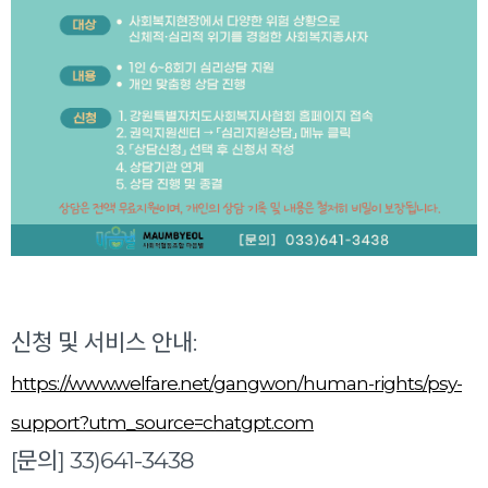
신청 및 서비스 안내:
https://www.welfare.net/gangwon/human-rights/psy-
support?utm_source=chatgpt.com
[문의] 33)641-3438