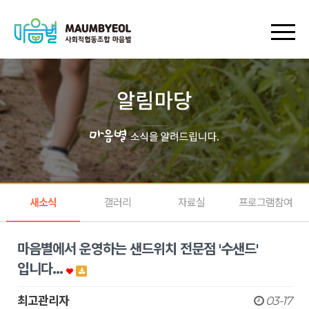
회원가입
로그인
장바구니
마이페이지
새소식
갤러리
자료실
프로그램참여
마음별에서 운영하는 샌드위치 전문점 '수샌드'
입니다…
최고관리자
03-17