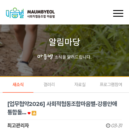
회원가입
로그인
장바구니
마이페이지
새소식
갤러리
자료실
프로그램참여
[업무협약2026] 사회적협동조합마음별-강릉안애
통합돌…
최고관리자
03-31