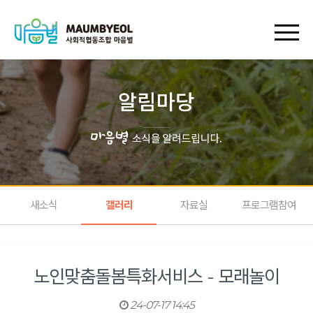
회원가입
로그인
장바구니
마이페이지
새소식
갤러리
자료실
프로그램참여
노인맞춤돌봄특화서비스 - 모래놀이
24-07-17 14:45