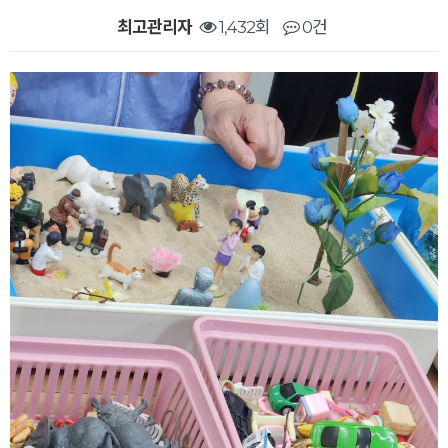
최고관리자
1,432회
0건
본문